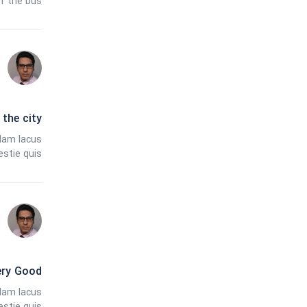
of the bus
 the city
llam lacus
estie quis
ery Good
llam lacus