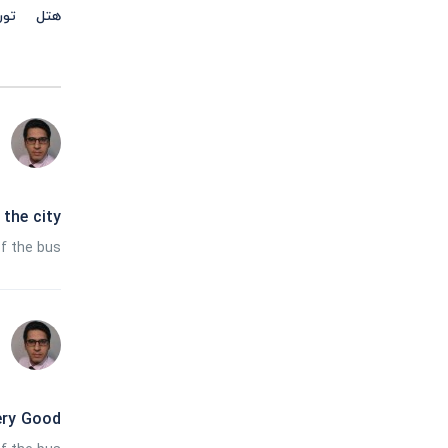
هتل
تور
 the city
of the bus
ery Good