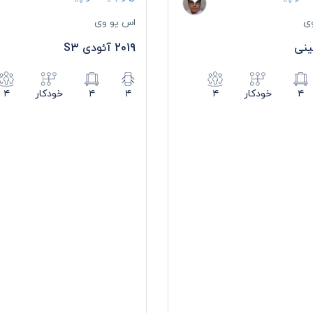
ی
اس یو وی
ینی
2019 آئودی S3
۴
خودکار
۴
۴
۴
خودکار
۴