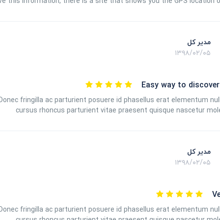
e this information, there is a site that shows you the GPS location 
مدیر کل
۱۳۹۸/۰۲/۰۵
Easy way to discover
nec fringilla ac parturient posuere id phasellus erat elementum nu
cursus rhoncus parturient vitae praesent quisque nascetur mol
مدیر کل
۱۳۹۸/۰۲/۰۵
V
nec fringilla ac parturient posuere id phasellus erat elementum nu