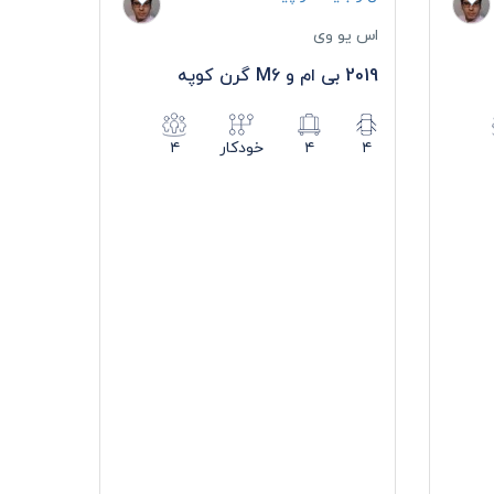
اس یو وی
2019 بی ام و M6 گرن کوپه
۴
۴
خودکار
۴