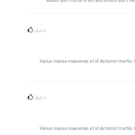
Buses don't come often and drivers don't hav
۰
لایک
Varius massa maecenas et id dictumst mattis. Do
۰
لایک
Varius massa maecenas et id dictumst mattis. Do