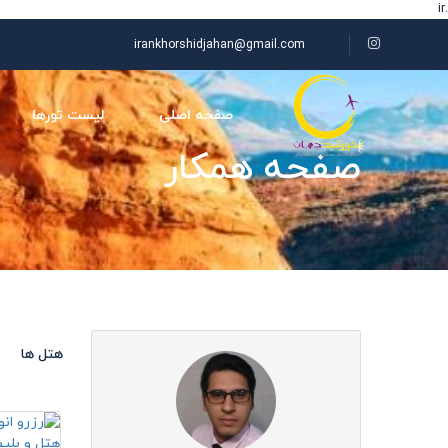
.ir
irankhorshidjahan@gmail.com
صفحه اصلی
لیست تورها
صفحه همکار
هتل ها