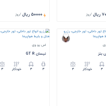
یال
۵۰۰۰۰ ریال
/روز
/روز
ی
اس یو وی
بنز
نیسان GT R
۴
خودکار
۴
۴
۴
خودکار
۴