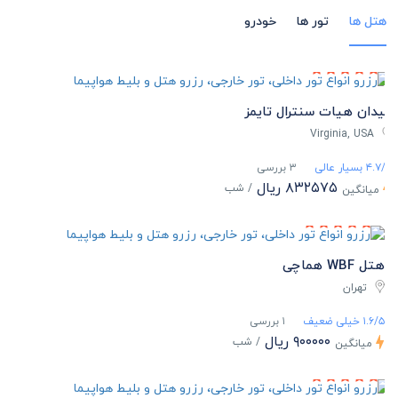
هتل ها
تور ها
خودرو
میدان هیات سنترال تایمز
Virginia, USA
۴.۷/۵ بسیار عالی
۳ بررسی
۸۳۲۵۷۵ ریال
/ شب
میانگین
هتل WBF هماچی
تهران
۱.۶/۵ خیلی ضعیف
۱ بررسی
۹۰۰۰۰۰ ریال
/ شب
میانگین