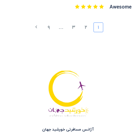
Awesome
۹
…
۳
۲
۱
آژانس مسافرتی خورشید جهان