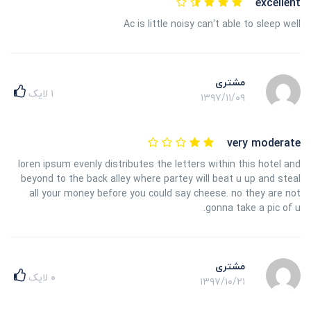
excellent
Ac is little noisy can't able to sleep well
مشتری
۱
لایک
۱۳۹۷/۱۱/۰۹
very moderate
loren ipsum evenly distributes the letters within this hotel and
beyond to the back alley where partey will beat u up and steal
all your money before you could say cheese. no they are not
gonna take a pic of u.
مشتری
۰
لایک
۱۳۹۷/۱۰/۲۱