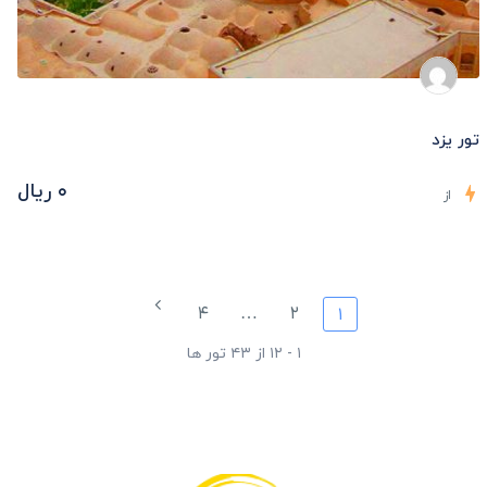
تور یزد
۰ ریال
از
۴
…
۲
۱
۱ - ۱۲ از ۴۳ تور ها