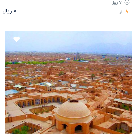
۷ روز
۰ ریال
از