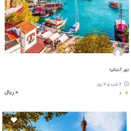
تور آنتالیا
۶ شب و ۷ روز
۰ ریال
از