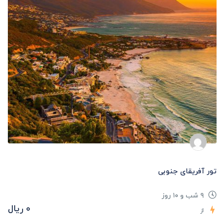
تور آفریقای جنوبی
۹ شب و ۱۰ روز
۰ ریال
از