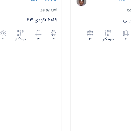
ی
اس یو وی
ینی
2019 آئودی S3
۴
خودکار
۴
۴
۴
خودکار
۴