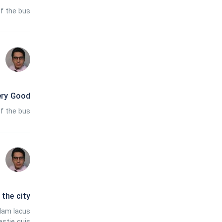
of the bus
ery Good
of the bus
 the city
llam lacus