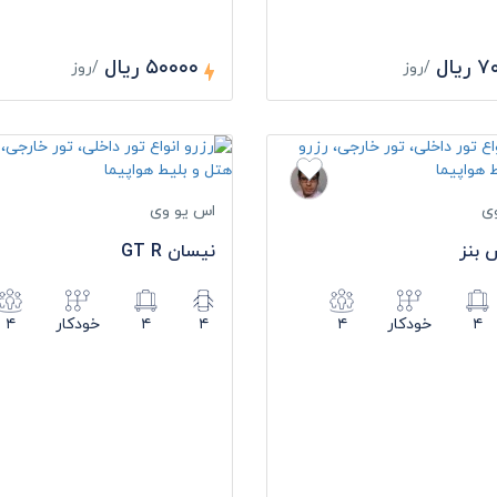
یال
۵۰۰۰۰ ریال
/روز
/روز
ی
اس یو وی
بنز
نیسان GT R
۴
خودکار
۴
۴
۴
خودکار
۴