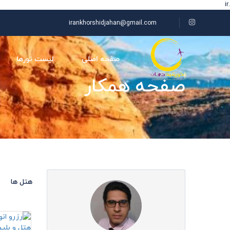
.ir
irankhorshidjahan@gmail.com
صفحه اصلی
لیست تورها
صفحه همکار
هتل ها