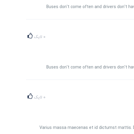
Buses don't come often and drivers don't hav
۰
لایک
Buses don't come often and drivers don't hav
۰
لایک
Varius massa maecenas et id dictumst mattis. Do