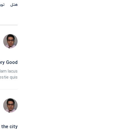
هتل
تور
ery Good
llam lacus
estie quis
 the city