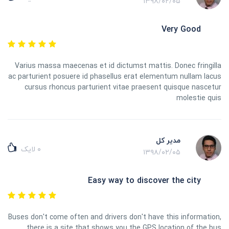
۱۳۹۸/۰۲/۰۵
Very Good
Varius massa maecenas et id dictumst mattis. Donec fringilla
ac parturient posuere id phasellus erat elementum nullam lacus
cursus rhoncus parturient vitae praesent quisque nascetur
molestie quis
مدیر کل
۰
لایک
۱۳۹۸/۰۲/۰۵
Easy way to discover the city
Buses don't come often and drivers don't have this information,
there is a site that shows you the GPS location of the bus