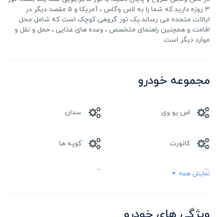
۳ روزه دارید که شما را به لاس وگاس ، آمریکا و ۵ مقصد دیگر در
ایالات متحده می رساند.یک تور گروهی کوچک است که شامل محل
اقامت و همچنین راهنمای متخصص ، وعده های غذایی ، حمل و نقل و
موارد دیگر است.
مجموعه خودرو
اس یو وی
سدان
کانورت
کوپه ها
نمایش همه
مینی ون
هاچ بک
واگن
وانت
ویژگی های خودرو