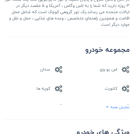
۳ روزه دارید که شما را به لاس وگاس ، آمریکا و ۵ مقصد دیگر در
ایالات متحده می رساند.یک تور گروهی کوچک است که شامل محل
اقامت و همچنین راهنمای متخصص ، وعده های غذایی ، حمل و نقل و
موارد دیگر است.
مجموعه خودرو
اس یو وی
سدان
کانورت
کوپه ها
نمایش همه
مینی ون
هاچ بک
واگن
وانت
ویژگی های خودرو