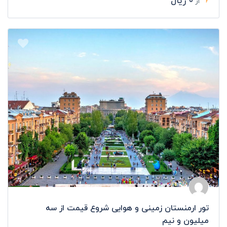
۰ ریال
از
خوشمزه ای مانند بلوط بو داده، سیمیت، بلال کبابی، میدیه دولما،
بستنی قیفی و . . . در رستوران های استانبول می توانید قبل از غذای
اصلی، سینی پیش غذا را که معمولا شامل انواع دلمه، خاگینه، پوره
سیب زمینی، سالاد، میوه، بورک، گوشت، پنیر و سبزیجات است
سفارش دهید. البته با توجه به مواد درون این سینی و مقدار آن، بهتر
است هر سه یا چهار نفر یک سینی را سفارش دهید تا برای غذای اصلی
هم جا داشته باشید.
و اما، اصلی ترین خوشمزه های استانبول را می توانید با چشیدن طعم
بی نظیر غذا های اصلی آن امتحان کنید. انواع کباب، از جمله دونر کباب
یا همان کباب ترکی، شیش کباب (شبیه به شیشلیک خودمان)، چوپ
شیش (شامل چهار تکه گوشت بره و یک تکه چربی)، اسکندر کباب،
آدانا کباب (کباب کوبیده)، انواع کوفته، دلمه، ماهی، صدف، بادمجان
شکم پر، کونفه، سیب زمینی شکم پر، مانتی (خوراکی شبیه به راویولی
و شامل گوشت، رب گوجه، آرد و تخم مرغ)، خوراک کنگر
،
پیده (پیتزای
ترکی)، سوپ عدس، پوره بادمجان. نا گفته نماند که غذا های ترکی، هم
با نان و هم با برنج یا بلغور سرو می شند. برای وعده دسر نیز می توانید
پودینگ برنج، باقلوا، حلوا، کنوفه و راحت الحلقوم را که معمولا با قهوه یا
چای ترک سرو می شوند نوش جان کنید.
تور ارمنستان زمینی و هوایی شروع قیمت از سه
میلیون و نیم