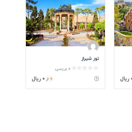
، پائیز و
تور شیراز
 بودن آن
ان و
۰ بررسی
یال
۰ ریال
از
طبیعت