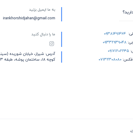
به ما ایمیل بزنید
ارید؟
irankhorshidjahan@gmail.com
لی:
۰۹۳۸۱۴۹۱۴۶۴
ما را دنبال کنید
جی:
۰۹۳۳۲۹۳۹۰۴۸
ی:
۰۹۱۷۱۲۰۲۲۴۵
آدرس: شیراز، خیابان شوریده (سین
 فکس:
۰۷۱۳۲۳۰۸۰۸۰
کوچه ۱۸، ساختمان پوشه، طبقه ۳، واحد ۵
ه، جنگل گیسوم، ییلاق اولسبلنگاه ماسال، چشمه آبگرم علی داشی، روستا و پ
ت
 خلخال، آبشار لاتون، قلعه رودخان، دریاچه بره سر یا دریاچه ویستان، جنگل