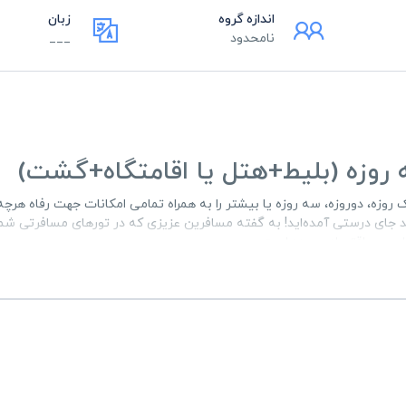
اندازه گروه
زبان
نامحدود
___
ه روزه (بلیط+هتل یا اقامتگاه+گشت)
 روزه، دوروزه، سه روزه یا بیشتر را به همراه تمامی امکانات جهت رفاه هرچ
جای درستی آمده‌اید! به گفته مسافرین عزیزی که در تورهای مسافرتی شما
اسب و اقتصادی بوده است.
زرو
هتل
یا
اقامتگاه بومگردی
،
صبحانه و ناهار و شام
(در صورت تمایل مسافر)
به شما ارائه می‌دهیم. هدف ما راحتی و آسایش مسافرین و ایجاد لحظه‌هایی
۰۹۰۱۹۹
تماس بگیرید یا: