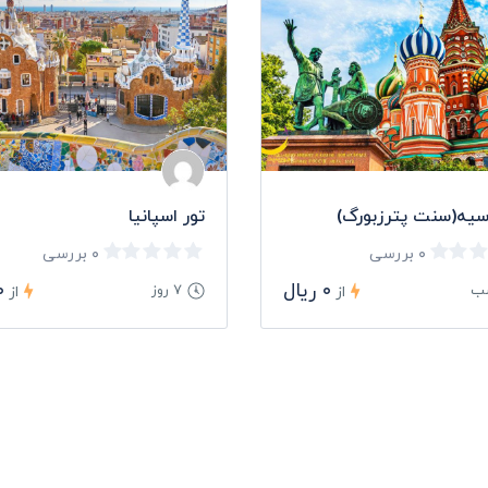
دشگران عزیز می باشد. البته گاه، بارش بی وقفه باران به ویژه در اوایل بهار
سیه(سنت پترزبورگ)
تور اسپانیا
ب و هوای شرجی و مرطوب این استان در اواخر بهار و اوایل تابستان، و بارانی
 سفر به این زیبا دیار، از اواخر فروردین، اردیبهشت، مرداد، شهریور، مهر، آب
۰ بررسی
۰ بررسی
۰ ریال
۰ ر
۷ روز
از
از
ن گیلان
ویا جای جای این مکان، خود، تکه ای کوچک از بهشت خداست بر روی زمین. 
 هر یک در گوشه ای از این مکان جا خوش کرده اند و هر یک با زیبایی های