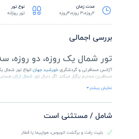
مدت زمان
نوع تور
۲روزه،۳ روزه،۴روزه
تور روزانه
بررسی اجمالی
تور شمال یک روزه، دو روزه، س
آژانس مسافرتی و گردشگری
خورشید جهان
انواع تور شمال یک
مسافرین محترم برگزار میکند. اگر دنبال
تور شمال ارزان
هستید 
شرکت نموده‌اند، قیمت تور شمال در خورشیدجهان همیشه من
نمایش بیشتر
ضمن اینکه ما کلیه خدمات تور از جمله
بلیط
رفت و برگشت، ر
گشتهای روزانه به همراه تور لیدر(در صورت تمایل مسافر) را 
خاطره‌انگیز برای مسافرین عزیز می‌باشد.
شامل / مستثنی است
در مورد تورهای مسافرتی شمال سوالی دارید؟ با شماره
۵۶۴۳۵
بلیت رفت و برگشت اتوبوس، هواپیما یا قطار