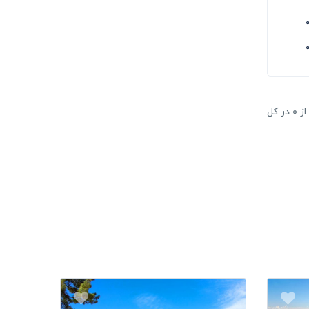
و جمعیت ۲.۵۳۰.۶۹۶ نفر پس از استان
، از سمت
ودسر،