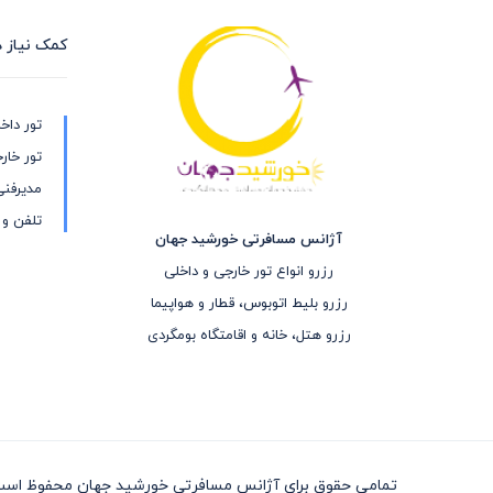
کمک نیاز د
تور داخ
تور خار
مدیرفن
تلفن و
آژانس مسافرتی خورشید جهان
رزرو انواع تور خارجی و داخلی
رزرو بلیط اتوبوس، قطار و هواپیما
رزرو هتل، خانه و اقامتگاه بومگردی
کاروانسرای تی تی
جاذبه هایی از قبیل ماسوله، دیلمان، منطقه ییلاقی دشت النز
تمامی حقوق برای آژانس مسافرتی خورشید جهان محفوظ اس
جنگلی صفرابسته، تالش، داماش، تالاب کیاکلایه، جاده اسالم و